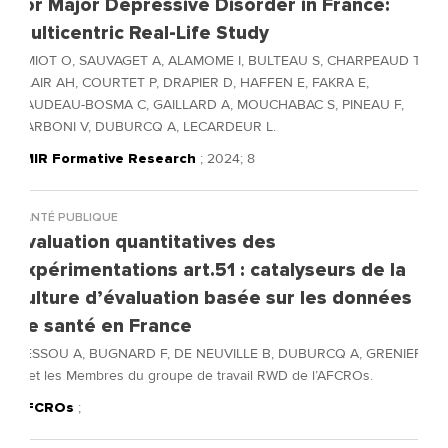
for Major Depressive Disorder in France:
Multicentric Real-Life Study
AMIOT O, SAUVAGET A, ALAMOME I, BULTEAU S, CHARPEAUD T,
CLAIR AH, COURTET P, DRAPIER D, HAFFEN E, FAKRA E,
GAUDEAU-BOSMA C, GAILLARD A, MOUCHABAC S, PINEAU F,
NARBONI V, DUBURCQ A, LECARDEUR L.
JMIR Formative Research
; 2024; 8
SANTÉ PUBLIQUE
Evaluation quantitatives des
Expérimentations art.51 : catalyseurs de la
culture d’évaluation basée sur les données
de santé en France
BESSOU A, BUGNARD F, DE NEUVILLE B, DUBURCQ A, GRENIER
B et les Membres du groupe de travail RWD de l’AFCROs.
AFCROs
;