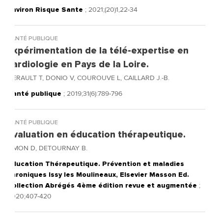
Environ Risque Sante
; 2021;(20)1,22-34
SANTÉ PUBLIQUE
Expérimentation de la télé-expertise en
cardiologie en Pays de la Loire.
HERAULT T, DONIO V, COUROUVE L, CAILLARD J.-B.
Santé publique
; 2019;31(6):789-796
SANTÉ PUBLIQUE
Evaluation en éducation thérapeutique.
SIMON D, DETOURNAY B.
Education Thérapeutique. Prévention et maladies
chroniques Issy les Moulineaux, Elsevier Masson Ed.
Collection Abrégés 4ème édition revue et augmentée
;
2020;407-420