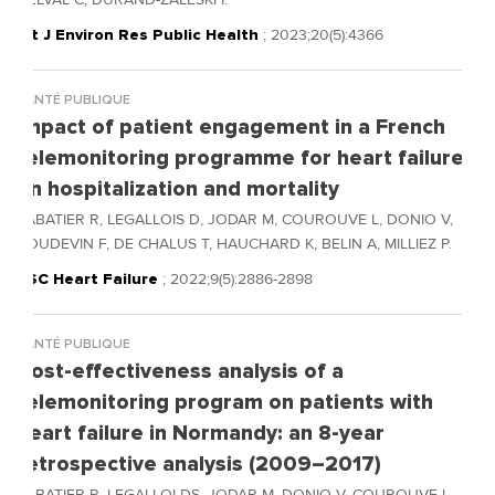
Int J Environ Res Public Health
; 2023;20(5):4366
SANTÉ PUBLIQUE
Impact of patient engagement in a French
telemonitoring programme for heart failure
on hospitalization and mortality
SABATIER R, LEGALLOIS D, JODAR M, COUROUVE L, DONIO V,
BOUDEVIN F, DE CHALUS T, HAUCHARD K, BELIN A, MILLIEZ P.
ESC Heart Failure
; 2022;9(5):2886-2898
SANTÉ PUBLIQUE
Cost-effectiveness analysis of a
telemonitoring program on patients with
heart failure in Normandy: an 8-year
retrospective analysis (2009–2017)
SABATIER R, LEGALLOI DS, JODAR M, DONIO V, COUROUVE L,