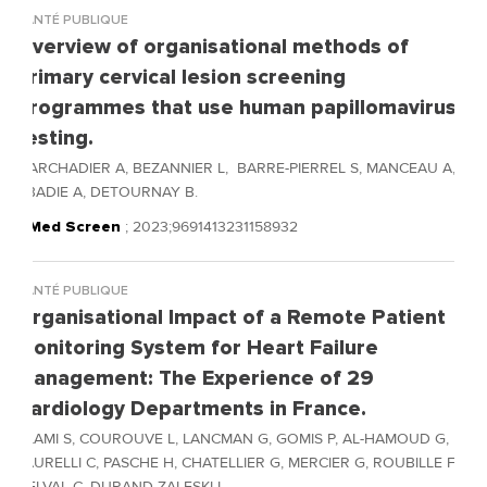
SANTÉ PUBLIQUE
Overview of organisational methods of
primary cervical lesion screening
programmes that use human papillomavirus
testing.
MARCHADIER A, BEZANNIER L, BARRE-PIERREL S, MANCEAU A,
ABADIE A, DETOURNAY B.
J Med Screen
; 2023;9691413231158932
SANTÉ PUBLIQUE
Organisational Impact of a Remote Patient
Monitoring System for Heart Failure
Management: The Experience of 29
Cardiology Departments in France.
ALAMI S, COUROUVE L, LANCMAN G, GOMIS P, AL-HAMOUD G,
LAURELLI C, PASCHE H, CHATELLIER G, MERCIER G, ROUBILLE F,
DELVAL C, DURAND-ZALESKI I.