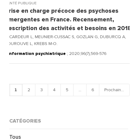
SANTÉ PUBLIQUE
Prise en charge précoce des psychoses
émergentes en France. Recensement,
description des activités et besoins en 2018.
LECARDEUR L, MEUNIER-CUSSAC S, GOZLAN G, DUBURCQ A,
COUROUVE L, KREBS M-O.
L’Information psychiatrique
; 2020;96(7),569-576
1
2
3
4
5
...
6
Prochain
CATÉGORIES
Tous