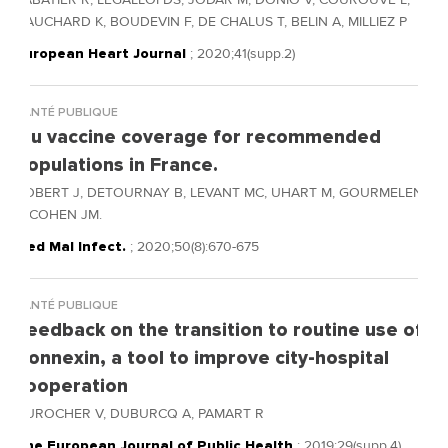
HAUCHARD K, BOUDEVIN F, DE CHALUS T, BELIN A, MILLIEZ P
European Heart Journal
; 2020;41(supp.2)
SANTÉ PUBLIQUE
Flu vaccine coverage for recommended
populations in France.
ROBERT J, DETOURNAY B, LEVANT MC, UHART M, GOURMELEN
J, COHEN JM.
Med Mal Infect.
; 2020;50(8):670-675
SANTÉ PUBLIQUE
Feedback on the transition to routine use of
Connexin, a tool to improve city-hospital
cooperation
DUROCHER V, DUBURCQ A, PAMART R
The European Journal of Public Health
; 2019;29(supp.4)