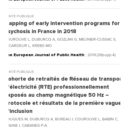
SANTÉ PUBLIQUE
Mapping of early intervention programs for
psychosis in France in 2018
COUROUVE L, DUBURCQ A, GOZLAN G, MEUNIER-CUSSAC S,
LECARDEUR L, KREBS MO
The European Journal of Public Health
; 2019;29(supp.4)
SANTÉ PUBLIQUE
Cohorte de retraités de Réseau de transport
d’électricité (RTE) professionnellement
exposés au champ magnétique 50 Hz –
Protocole et résultats de la première vague
d’inclusion
SOUQUES M, DUBURCQ A, BUREAU I, COUROUVE L, BABIN C,
MAGNE I, CABANES P-A.