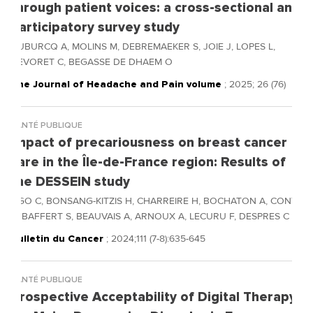
through patient voices: a cross-sectional and
participatory survey study
DUBURCQ A, MOLINS M, DEBREMAEKER S, JOIE J, LOPES L,
NEVORET C, BEGASSE DE DHAEM O
The Journal of Headache and Pain volume
; 2025; 26 (76)
SANTÉ PUBLIQUE
Impact of precariousness on breast cancer
care in the Île-de-France region: Results of
the DESSEIN study
NGO C, BONSANG-KITZIS H, CHARREIRE H, BOCHATON A, CONTI
B, BAFFERT S, BEAUVAIS A, ARNOUX A, LECURU F, DESPRES C
Bulletin du Cancer
; 2024;111 (7-8):635-645
SANTÉ PUBLIQUE
Prospective Acceptability of Digital Therapy