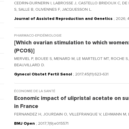
CEDRIN-DURNERIN I, LABROSSE J, CASTELLO BRIDOUX C, DE 
S, SALLE B, OLIVENNES F, JACQUESSON L.
Journal of Assisted Reproduction and Genetics
; 2026; 4
PHARMACO-EPIDÉMIOLOGIE
[Which ovarian stimulation to which women
(PCOS)]
MERVIEL P, BOUEE S, MENARD M, LE MARTELOT MT, ROCHE S, 
BEAUVILLARD D.
Gynecol Obstet Fertil Senol
; 2017;45(11):623-631
ÉCONOMIE DE LA SANTÉ
Economic impact of ulipristal acetate on su
in France
FERNANDEZ H, JOURDAIN O, VILLEFRANQUE V, LEHMANN M, 
BMJ Open
; 2017;7(9):e015571