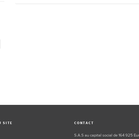
U SITE
CONTACT
S.A.S au capital social de 164 925 Eu