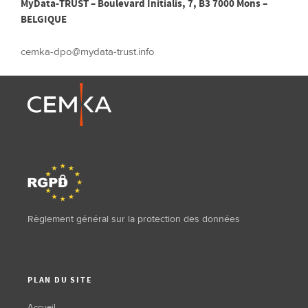
MyData-TRUST – Boulevard Initialis, 7, B3 7000 Mons –
BELGIQUE
cemka-dpo@mydata-trust.info
Règlement général sur la protection des données
PLAN DU SITE
Accueil