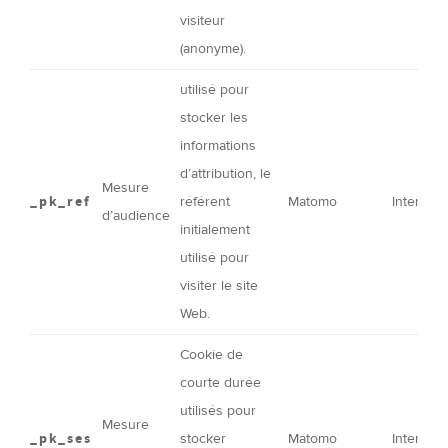
visiteur
(anonyme).
utilisé pour
stocker les
informations
d’
attribution
, le
Mesure
_pk_ref
référent
Matomo
Interne
d’audience
initialement
utilisé pour
visiter le site
Web.
Cookie de
courte durée
utilisés pour
Mesure
_pk_ses
stocker
Matomo
Interne