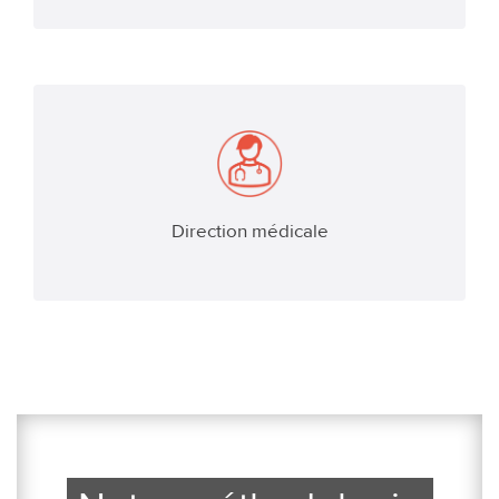
Direction médicale
EN SAVOIR PLUS