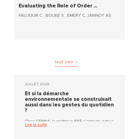
Evaluating the Role of Order ...
FAUJOUR C , BOUEE S , EMERY C, JANNOT AS
tout voir
JUILLET 2026
Et si la démarche
environnementale se construisait
aussi dans les gestes du quotidien
?
Chez CEMKA, la politique RSE s’articule autour
Lire la suite
de trois piliers : social, éthique et
environnemental. Sur le volet