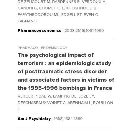
DE ZELICOURT M, DARDENNES R, VERDOUX H,
GANDHI G, CHOMETTE E, KHOSHNOOD B,
PAPATHEODOROU ML, EDGELL ET, EVEN C,
FAGNANI F
Pharmacoeconomics
; 2003;21(15):1081-1090
PHARMACO - EPIDEMIOLOGY
The psychological impact of
terrorism : an epidemiologic study
of posttraumatic stress disorder
and associated factors in victims of
the 1995-1996 bombings in France
VERGER P, DAB W, LAMPING DL, LOZE JY,
DESCHASEAUX-VOINET C, ABENHAIM L, ROUILLON
F
Am J Psychiatry
; 161(8):1384-1389