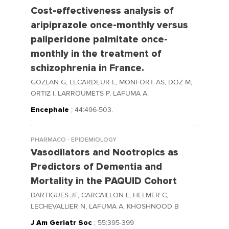
Cost-effectiveness analysis of
aripiprazole once-monthly versus
paliperidone palmitate once-
monthly in the treatment of
schizophrenia in France.
GOZLAN G, LECARDEUR L, MONFORT AS, DOZ M,
ORTIZ I, LARROUMETS P, LAFUMA A.
Encephale
; 44:496-503.
PHARMACO - EPIDEMIOLOGY
Vasodilators and Nootropics as
Predictors of Dementia and
Mortality in the PAQUID Cohort
DARTIGUES JF, CARCAILLON L, HELMER C,
LECHEVALLIER N, LAFUMA A, KHOSHNOOD B
J Am Geriatr Soc
; 55:395-399