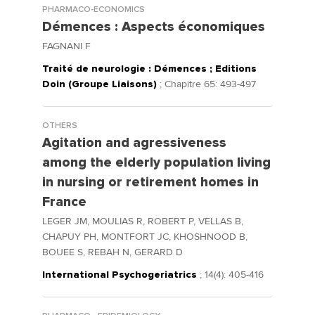
PHARMACO-ECONOMICS
Démences : Aspects économiques
FAGNANI F
Traité de neurologie : Démences ; Editions
Doin (Groupe Liaisons)
; Chapitre 65: 493-497
OTHERS
Agitation and agressiveness
among the elderly population living
in nursing or retirement homes in
France
LEGER JM, MOULIAS R, ROBERT P, VELLAS B,
CHAPUY PH, MONTFORT JC, KHOSHNOOD B,
BOUEE S, REBAH N, GERARD D
International Psychogeriatrics
; 14(4): 405-416