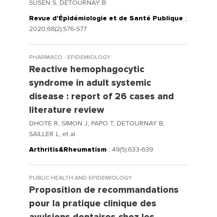
SUSEN S, DETOURNAY B
Revue d'Épidémiologie et de Santé Publique
;
2020;68(2):S76-S77
PHARMACO - EPIDEMIOLOGY
Reactive hemophagocytic
syndrome in adult systemic
disease : report of 26 cases and
literature review
DHOTE R, SIMON J, PAPO T, DETOURNAY B,
SAILLER L, et al
Arthritis&Rheumatism
; 49(5):633-639
PUBLIC HEALTH AND EPIDEMIOLOGY
Proposition de recommandations
pour la pratique clinique des