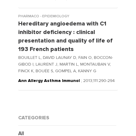
PHARMACO - EPIDEMIOLOGY
Hereditary angioedema with C1
inhibitor deficiency : clinical
presentation and quality of life of
193 French patients
BOUILLET L, DAVID LAUNAY D, FAIN O, BOCCON-
GIBOD I, LAURENT J, MARTIN L, MONTAUBAN V,
FINCK K, BOUÉE S, GOMPEL A, KANNY G
Ann Allergy Asthma Immunol
; 2013;111:290-294
CATEGORIES
All