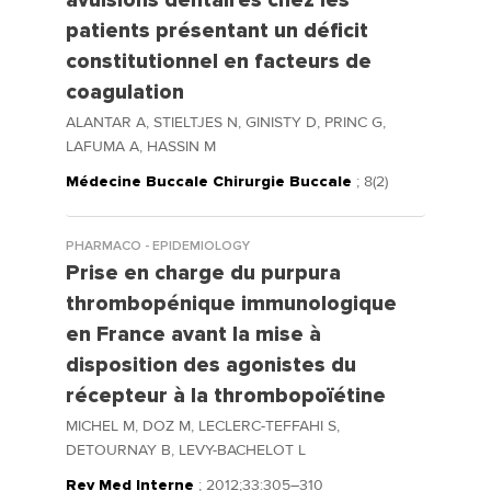
avulsions dentaires chez les
patients présentant un déficit
constitutionnel en facteurs de
coagulation
ALANTAR A, STIELTJES N, GINISTY D, PRINC G,
LAFUMA A, HASSIN M
Médecine Buccale Chirurgie Buccale
; 8(2)
PHARMACO - EPIDEMIOLOGY
Prise en charge du purpura
thrombopénique immunologique
en France avant la mise à
disposition des agonistes du
récepteur à la thrombopoïétine
MICHEL M, DOZ M, LECLERC-TEFFAHI S,
DETOURNAY B, LEVY-BACHELOT L
Rev Med Interne
; 2012;33:305–310