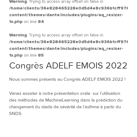
Warning
: Trying to access array offset on false in
/home/clients/36e828465228e0d5d4e8c936b1cff976/site
content/themes/dante/includes/plugins/aq_resizer-
1x.php
on line
84
Warning
: Trying to access array offset on false in
/home/clients/36e828465228e0d5d4e8c936b1cff976/site
content/themes/dante/includes/plugins/aq_resizer-
1x.php
on line
85
Congrès ADELF EMOIS 2022
Nous sommes présents au Congrès ADELF EMOIS 2022 !
Venez assister à notre présentation orale sur l’utilisation
des méthodes de MachineLearning dans la prédiction du
changement du stade de sévérité de l’asthme à partir du
SNDS.